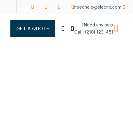
needhelp@elecrix.com
Need any help?
GET A QUOTE
Call: (210) 123-451