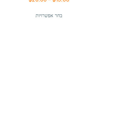
מחירים:
למוצר
בחר אפשרויות
זה
עד
יש
מספר
סוגים.
ניתן
לבחור
את
האפשרויות
בעמוד
המוצר