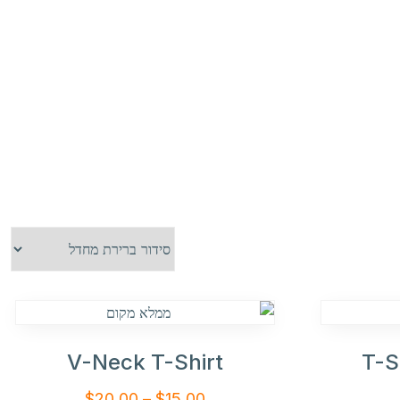
V-Neck T-Shirt
T-S
טווח
$
20.00
–
$
15.00