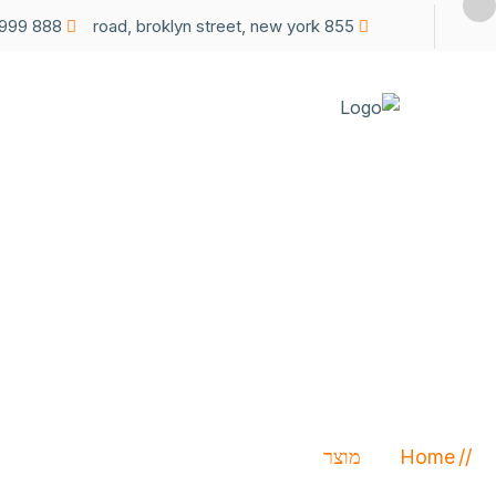
888 999 0000
855 road, broklyn street, new york
Sunglasses
Home
מוצר