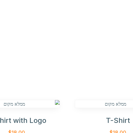
hirt with Logo
T-Shirt
$
18.00
$
18.00