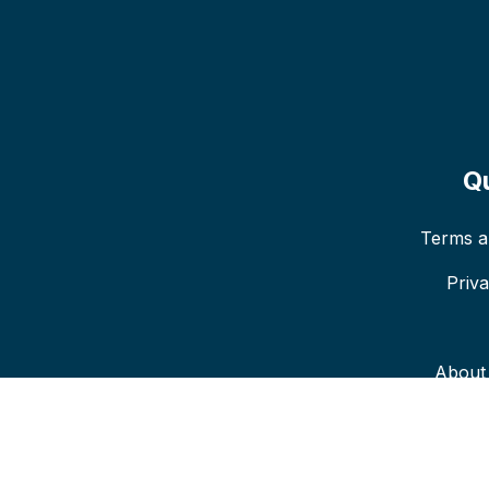
Qu
Terms a
Priv
About 